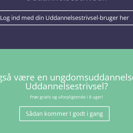
Log ind med din Uddannelsestrivsel-bruger her
 også være en ungdomsuddannel
Uddannelsestrivsel?
Prøv gratis og uforpligtende i 8 uger!
Sådan kommer I godt i gang