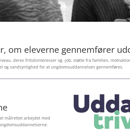
for, om eleverne gennemfører u
iveau, deres fritidsinteresser og -job, støtte fra familien, motiva
vsel og sandsynlighed for at ungdomsuddannelsen gennemføres.
ne
sel målrettet arbejdet med
på ungdomsuddannelserne.