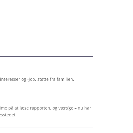
nteresser og -job, støtte fra familien,
ime på at læse rapporten, og værs’go – nu har
esstedet.