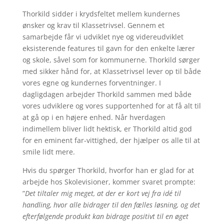
Thorkild sidder i krydsfeltet mellem kundernes
ønsker og krav til Klassetrivsel. Gennem et
samarbejde får vi udviklet nye og videreudviklet
eksisterende features til gavn for den enkelte lærer
og skole, såvel som for kommunerne. Thorkild sørger
med sikker hånd for, at Klassetrivsel lever op til både
vores egne og kundernes forventninger. I
dagligdagen arbejder Thorkild sammen med både
vores udviklere og vores supportenhed for at få alt til
at gå op i en højere enhed. Når hverdagen
indimellem bliver lidt hektisk, er Thorkild altid god
for en eminent far-vittighed, der hjælper os alle til at
smile lidt mere.
Hvis du spørger Thorkild, hvorfor han er glad for at
arbejde hos Skolevisioner, kommer svaret prompte:
”
Det tiltaler mig meget, at der er kort vej fra idé til
handling, hvor alle bidrager til den fælles løsning, og det
efterfølgende produkt kan bidrage positivt til en øget