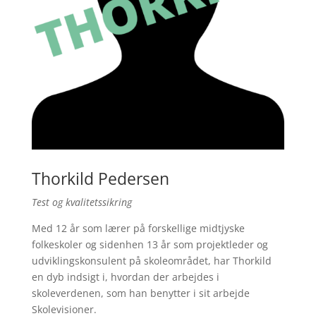
Thorkild Pedersen
Test og kvalitetssikring
Med 12 år som lærer på forskellige midtjyske
folkeskoler og sidenhen 13 år som projektleder og
udviklingskonsulent på skoleområdet, har Thorkild
en dyb indsigt i, hvordan der arbejdes i
skoleverdenen, som han benytter i sit arbejde
Skolevisioner.