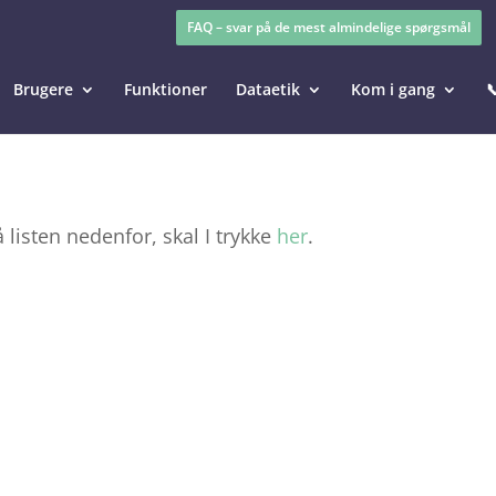
FAQ – svar på de mest almindelige spørgsmål
Brugere
Funktioner
Dataetik
Kom i gang

å listen nedenfor, skal I trykke
her
.