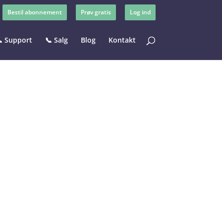
Bestil abonnement
Prøv gratis
Log ind
 Support
📞 Salg
Blog
Kontakt