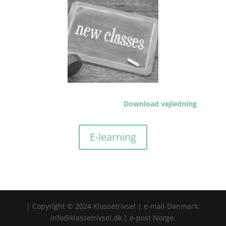
Download vejledning
E-learning
| Copyright © 2024 Klassetrivsel | e-mail Danmark:
info@klassetrivsel.dk | e-post Norge: