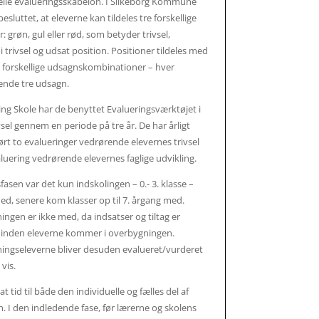
elle evalueringsskabelon. I Silkeborg Kommune
esluttet, at eleverne kan tildeles tre forskellige
: grøn, gul eller rød, som betyder trivsel,
i trivsel og udsat position. Positioner tildeles med
6 forskellige udsagnskombinationer – hver
ende tre udsagn.
ng Skole har de benyttet Evalueringsværktøjet i
vsel gennem en periode på tre år. De har årligt
t to evalueringer vedrørende elevernes trivsel
luering vedrørende elevernes faglige udvikling.
sfasen var det kun indskolingen – 0.- 3. klasse –
ed, senere kom klasser op til 7. årgang med.
ngen er ikke med, da indsatser og tiltag er
, inden eleverne kommer i overbygningen.
ingseleverne bliver desuden evalueret/vurderet
vis.
at tid til både den individuelle og fælles del af
. I den indledende fase, før lærerne og skolens