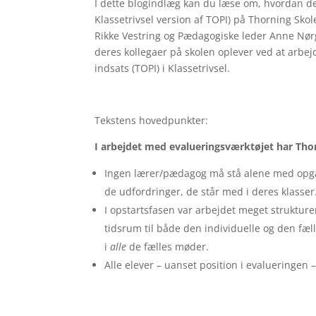
I dette blogindlæg kan du læse om, hvordan d
Klassetrivsel version af TOPI) på Thorning S
Rikke Vestring og Pædagogiske leder Anne Nør
deres kollegaer på skolen oplever ved at arbej
indsats (TOPI) i Klassetrivsel.
Tekstens hovedpunkter:
I arbejdet med evalueringsværktøjet har Thor
Ingen lærer/pædagog må stå alene med opga
de udfordringer, de står med i deres klasser
I opstartsfasen var arbejdet meget strukturer
tidsrum til både den individuelle og den fæl
i
alle
de fælles møder.
Alle elever – uanset position i evalueringe