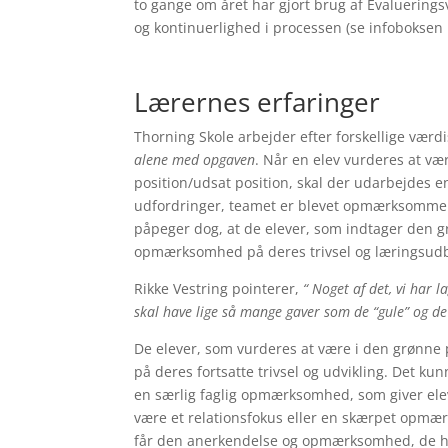
to gange om året har gjort brug af Evalueringsvæ
og kontinuerlighed i processen (se infoboksen
Lærernes erfaringer
Thorning Skole arbejder efter forskellige værd
alene med opgaven
. Når en elev vurderes at vær
position/udsat position
, skal der udarbejdes 
udfordringer, teamet er blevet opmærksomme 
påpeger dog, at de elever, som indtager den gr
opmærksomhed på deres trivsel og læringsud
Rikke Vestring pointerer,
“ Noget af det, vi har l
skal have lige så mange gaver som de “gule” og de
De elever, som vurderes at være i den grønne
på deres fortsatte trivsel og udvikling. Det k
en særlig faglig opmærksomhed, som giver elev
være et relationsfokus eller en skærpet opm
får den anerkendelse og opmærksomhed, de har