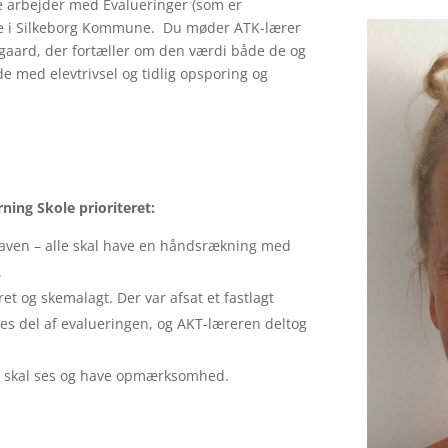
e arbejder med Evalueringer (som er
kole i Silkeborg Kommune. Du møder ATK-lærer
gaard, der fortæller om den værdi både de og
de med elevtrivsel og tidlig opsporing og
ning Skole prioriteret:
ven – alle skal have en håndsrækning med
.
et og skemalagt. Der var afsat et fastlagt
les del af evalueringen, og AKT-læreren deltog
n – skal ses og have opmærksomhed.