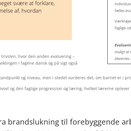
individue
fælles ev
Værktøjet
faglige u
Evalueri
muligt at
trivslen, hvor den anden evaluering –
elevernes 
viklingen i fagene dansk og på sigt også
 standpunkt og niveau, men i stedet vurderes det, om barnet er i p
el og den faglige progression og læring, hvilket lærerne oplever
ra brandslukning til forebyggende ar