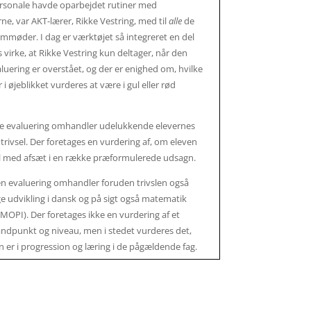
ersonale havde oparbejdet rutiner med
ne, var AKT-lærer, Rikke Vestring, med til
alle
de
ammøder. I dag er værktøjet så integreret en del
s virke, at Rikke Vestring kun deltager, når den
aluering er overstået, og der er enighed om, hvilke
 i øjeblikket vurderes at være i gul eller rød
te evaluering omhandler udelukkende elevernes
 trivsel. Der foretages en vurdering af, om eleven
sel med afsæt i en række præformulerede udsagn.
n evaluering omhandler foruden trivslen også
ge udvikling i dansk og på sigt også matematik
MOPI). Der foretages ikke en vurdering af et
tandpunkt og niveau, men i stedet vurderes det,
 er i progression og læring i de pågældende fag.