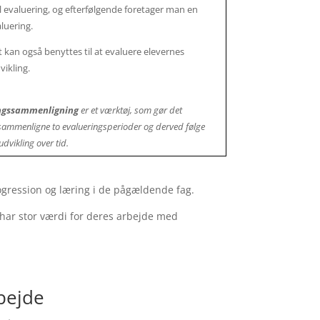
l evaluering, og efterfølgende foretager man en
aluering.
 kan også benyttes til at evaluere elevernes
dvikling.
ngssammenligning
er et værktøj, som gør det
 sammenligne to evalueringsperioder og derved følge
udvikling over tid.
rogression og læring i de pågældende fag.
 har stor værdi for deres arbejde med
bejde