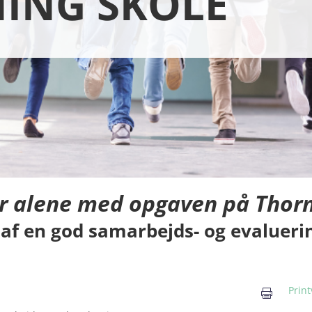
ING SKOLE
år alene med opgaven på Thorn
af en god samarbejds- og evalueri
Print
