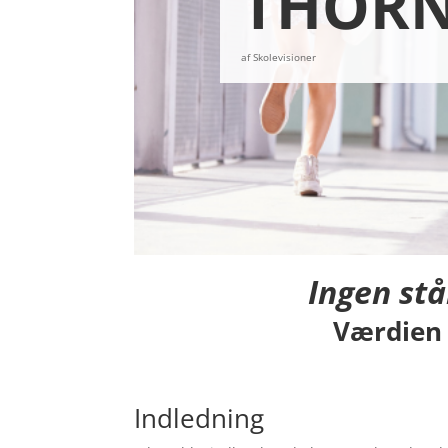
THORN
af
Skolevisioner
Ingen st
Værdien 
Indledning