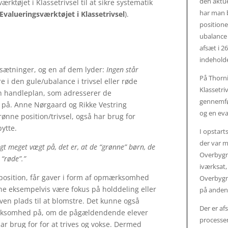
den aktu
rktøjet i Klassetrivsel til at sikre systematik
har man b
Evalueringsværktøjet i Klassetrivsel
).
positioner
ubalance 
afsæt i 2
indehold
isætninger, og en af dem lyder:
Ingen står
På Thorni
e i den gule/ubalance i trivsel eller røde
Klassetri
en handleplan, som adresserer de
gennemfør
på. Anne Nørgaard og Rikke Vestring
og en eva
ønne position/trivsel, også har brug for
bytte.
I opstart
der var m
agt meget vægt på, det er, at de “grønne” børn, de
Overbygni
 “røde”.”
iværksat
 position, får gaver i form af opmærksomhed
Overbygn
unne eksempelvis være fokus på holddeling eller
på anden 
en plads til at blomstre. Det kunne også
Der er afs
ærksomhed på, om de pågældendende elever
processen
 brug for for at trives og vokse. Dermed