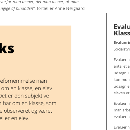
, hvorfor man mener, det man mener, at man
ængige af hinanden”
, fortæller Anne Nørgaard
Eval
Klass
Evalueri
Socialsty
Evaluerin
antallet 
udsagn. P
kommune e
udsagn er
eleven er 
Evalueri
man arbe
evaluerin
Evaluerin