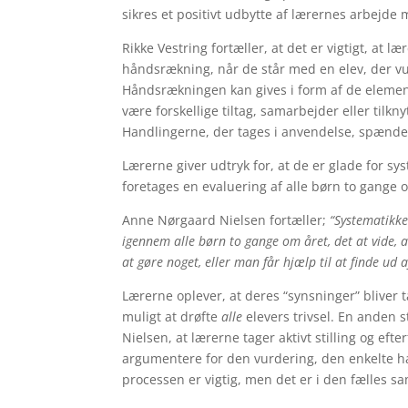
sikres et positivt udbytte af lærernes arbejde
Rikke Vestring fortæller, at det er vigtigt, at l
håndsrækning, når de står med en elev, der vur
Håndsrækningen kan gives i form af de element
være forskellige tiltag, samarbejder eller tilkn
Handlingerne, der tages i anvendelse, spænde
Lærerne giver udtryk for, at de er glade for sy
foretages en evaluering af alle børn to gange 
Anne Nørgaard Nielsen fortæller;
“Systematikke
igennem alle børn to gange om året, det at vide, at
at gøre noget, eller man får hjælp til at finde ud
Lærerne oplever, at deres “synsninger”
bliver t
muligt at drøfte
alle
elevers trivsel. En anden s
Nielsen, at lærerne tager aktivt stilling og eft
argumentere for den vurdering, den enkelte har
processen er vigtig, men det er i den fælles sa