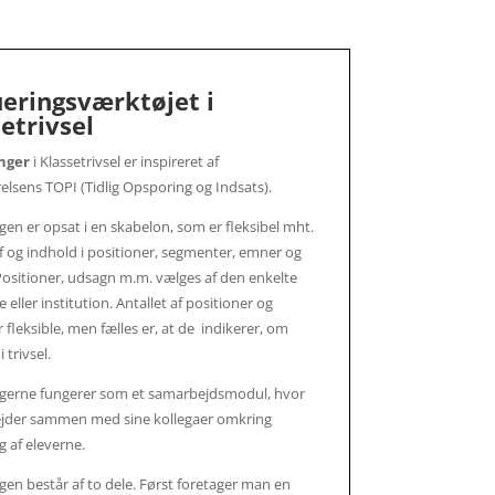
ueringsværktøjet i
etrivsel
nger
i Klassetrivsel er inspireret af
relsens TOPI (Tidlig Opsporing og Indsats).
gen er opsat i en skabelon, som er fleksibel mht.
af og indhold i positioner, segmenter, emner og
ositioner, udsagn m.m. vælges af den enkelte
ller institution. Antallet af positioner og
 fleksible, men fælles er, at de indikerer, om
i trivsel.
ngerne fungerer som et samarbejdsmodul, hvor
jder sammen med sine kollegaer omkring
g af eleverne.
gen består af to dele. Først foretager man en