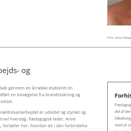
Foto: Anne Nørga
ejds- og
skab gennem en årrække etableret en
Forhi
dført en bevægelse fra brandslukning og
satser.
Pædagogi
del af d
forældresamarbejdet er udvidet og styrket og
Silkebor
n travl hverdag. Pædagogisk leder, Anne
med at u
, fortæller her, hvordan de i den forbindelse