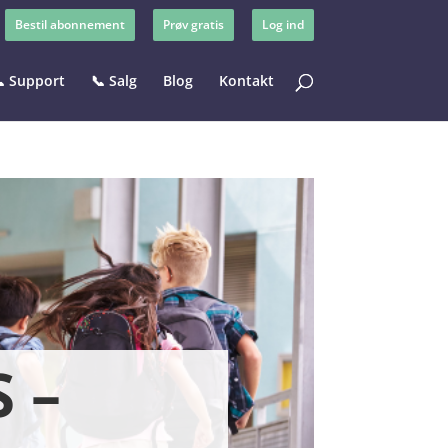
Bestil abonnement
Prøv gratis
Log ind
 Support
📞 Salg
Blog
Kontakt
 –