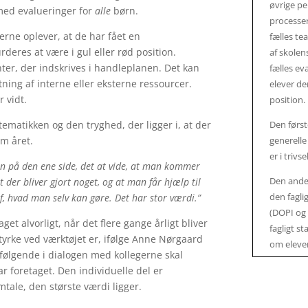
øvrige p
 med evalueringer for
alle
børn.
processer
ærerne oplever, at de har fået en
fælles te
deres at være i gul eller rød position.
af skolen
er, der indskrives i handleplanen. Det kan
fælles ev
ytning af interne eller eksterne ressourcer.
elever der
r vidt.
position.
stematikken og den tryghed, der ligger i, at der
Den førs
om året.
generelle
er i triv
n på den ene side, det at vide, at man kommer
Den ande
 der bliver gjort noget, og at man får hjælp til
den fagli
 af, hvad man selv kan gøre. Det har stor værdi.”
(DOPI og 
aget alvorligt, når det flere gange årligt bliver
fagligt s
tyrke ved værktøjet er, ifølge Anne Nørgaard
om eleven
erfølgende i dialogen med kollegerne skal
 foretaget. Den individuelle del er
mtale, den største værdi ligger.