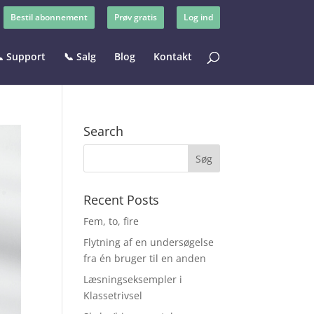
Bestil abonnement
Prøv gratis
Log ind
 Support
📞 Salg
Blog
Kontakt
Search
Recent Posts
Fem, to, fire
Flytning af en undersøgelse
fra én bruger til en anden
Læsningseksempler i
Klassetrivsel