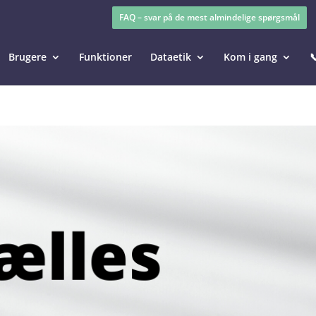
FAQ – svar på de mest almindelige spørgsmål
Brugere
Funktioner
Dataetik
Kom i gang
