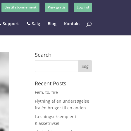
Bestil abonnement
Prøv gratis
Log ind
 Support
📞 Salg
Blog
Kontakt
Search
Recent Posts
Fem, to, fire
Flytning af en undersøgelse
fra én bruger til en anden
Læsningseksempler i
Klassetrivsel