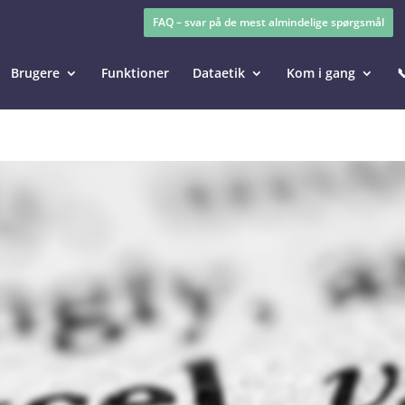
FAQ – svar på de mest almindelige spørgsmål
Brugere
Funktioner
Dataetik
Kom i gang
