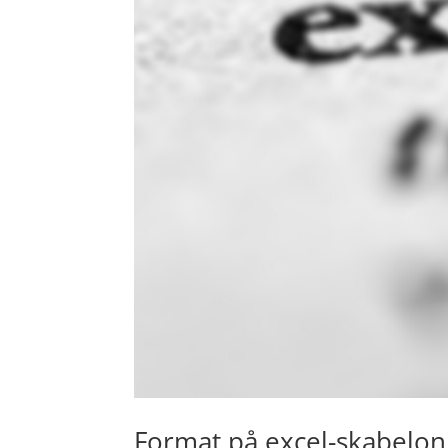
Format på excel-skabelon