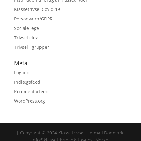
Klassetrivsel Covid-19
Personværn/GDPR
Sociale lege
Trivsel elev
Trivsel i grupper
Meta
Log ind
Indlægsfeed
Kommentarfeed
WordPress.org
| Copyright © 2024 Klassetrivsel | e-mail Danmark:
info@klassetrivsel.dk | e-post Norge: