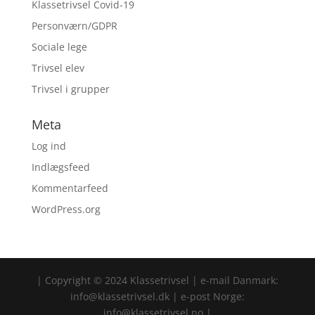
Klassetrivsel Covid-19
Personværn/GDPR
Sociale lege
Trivsel elev
Trivsel i grupper
Meta
Log ind
Indlægsfeed
Kommentarfeed
WordPress.org
| Copyright © 2024 Klassetrivsel | e-mail Danmark:
info@klassetrivsel.dk | e-post Norge:
info@klassetrivsel.no |